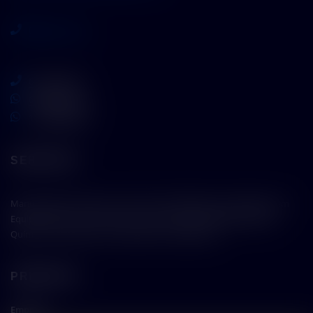
0800 717 7772
62 3110 5757
62 9 8610 7777
11 9 7533 5757
SERVIÇOS
Manutenção Preventiva e Corretiva, Qualificações e Calibrações em
Equipamentos e Instrumentos, para os Setores Biofarmacêutico,
Químico, de Alimentos e Laboratórios Acadêmicos.
PRINCIPAL
Empresa