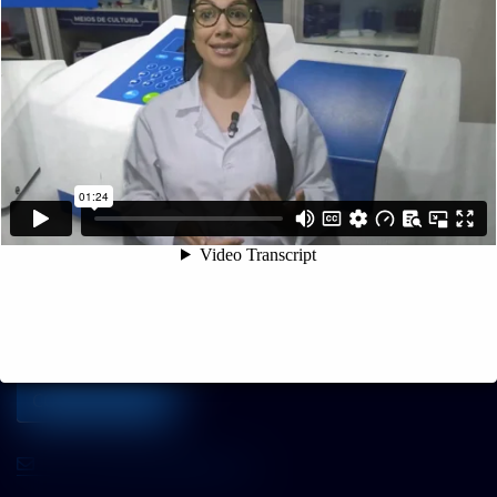
11 9 7533 5757
INFORMAÇÕES DE CONTATO
Rua C-137 (Esquina com a C-143) nº 1112
Qd. 302 Lt.12- Jardim América
Goiânia/Goiás CEP 74275-060
COMO CHEGAR
atntecnologiabrasil@gmail.com