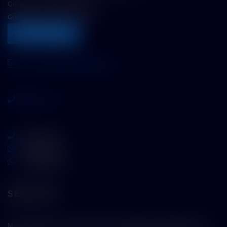
Qd. 302 Lt.12- Jardim América
Goiânia/Goiás CEP 74275-060
COMO CHEGAR
atntecnologiabrasil@gmail.com
0800 717 7772
62 3110 5757
62 9 8610 7777
11 9 7533 5757
SERVIÇOS
Manutenção Preventiva e Corretiva, Qualificações e Calibrações em