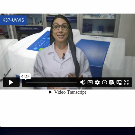
62 3110 5757
62 9 8610 7777
11 9 7533 5757
INFORMAÇÕES DE CONTATO
Rua C-137 (Esquina com a C-143) nº 1112